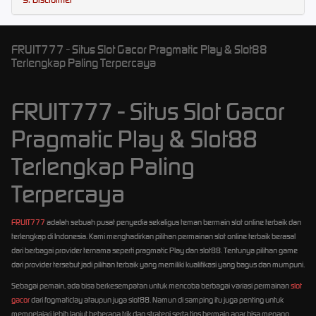
FRUIT777 - Situs Slot Gacor Pragmatic Play & Slot88
Terlengkap Paling Terpercaya
FRUIT777 - Situs Slot Gacor
Pragmatic Play & Slot88
Terlengkap Paling
Terpercaya
FRUIT777
adalah sebuah pusat penyedia sekaligus teman bermain slot online terbaik dan
terlengkap di Indonesia. Kami menghadirkan pilihan permainan slot online terbaik berasal
dari berbagai provider ternama seperti pragmatic Play dan slot88. Tentunya pilihan game
dari provider tersebut jadi pilihan terbaik yang memiliki kualifikasi yang bagus dan mumpuni.
Sebagai pemain, ada bisa berkesempatan untuk mencoba berbagai variasi permainan
slot
gacor
dari fogmaticlay ataupun juga slot88. Namun di samping itu juga penting untuk
mempelajari lebih lanjut beberapa trik dan strategi serta tips bermain agar bisa menang