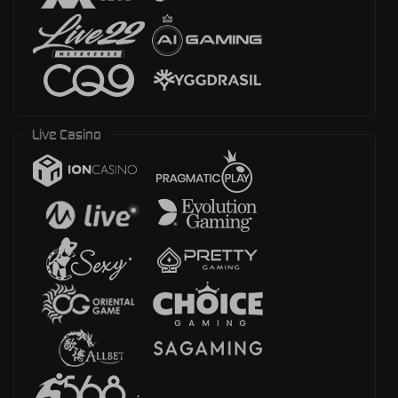
Live Casino