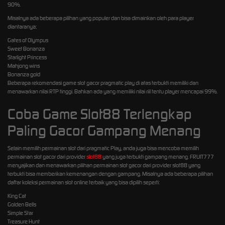
90%.
Misalnya ada beberapa pilihan yang populer dan bisa dimainkan oleh para player
diantaranya;
Gates of Olympus
Sweet Bonanza
Starlight Princess
Mahjong wins
Bonanza gold
Beberapa rekomendasi game slot gacor pragmatic play di atas terbukti memiliki dan
menawarkan nilai RTP tinggi. Bahkan ada yang memiliki nilai riil tentu player mencapai 99%.
Coba Game Slot88 Terlengkap
Paling Gacor Gampang Menang
Selain memilih permainan slot dari pragmatic Play, anda juga bisa mencoba memilih
permainan slot gacor dari provider
slot88
yang juga terbukti gampang menang. FRUIT777
menyajikan dan menawarkan pilihan permainan slot gacor dari provider slot88 yang
terbukti bisa memberikan kemenangan dengan gampang. Misalnya ada beberapa pilihan
daftar koleksi permainan slot online terbaik yang bisa dipilih seperti:
King Cat
Golden Bells
Simple Star
Treasure Hunt