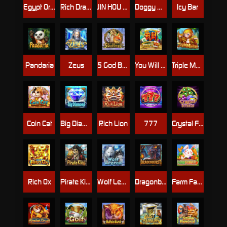
Egypt Oracle
Rich Dragon
JIN HOU YE
Doggy Wealth
Icy Bar
Pandaria
Zeus
5 God Beast
You Will Win
Triple Monkey
Coin Cat
Big Diamond
Rich Lion
777
Crystal Fruits
Rich Ox
Pirate King
Wolf Legend
Dragonburst
Farm Family