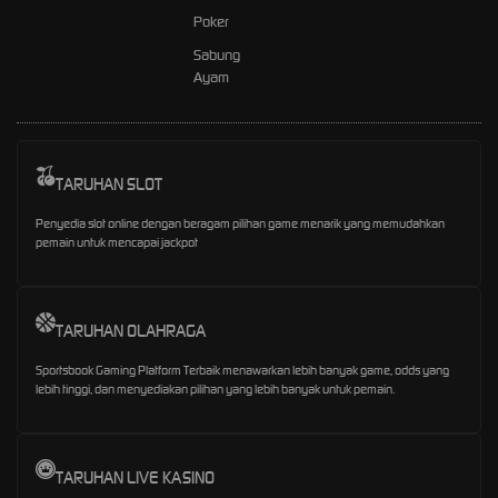
Poker
Sabung
Ayam
TARUHAN SLOT
Penyedia slot online dengan beragam pilihan game menarik yang memudahkan
pemain untuk mencapai jackpot
TARUHAN OLAHRAGA
Sportsbook Gaming Platform Terbaik menawarkan lebih banyak game, odds yang
lebih tinggi, dan menyediakan pilihan yang lebih banyak untuk pemain.
TARUHAN LIVE KASINO