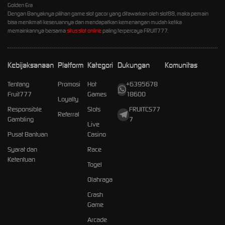
Golden Era
Dengan Banyaknya pilihan game slot gacor yang ditawarkan oleh slot88, maka pemain
bisa menikmati keseruannya dan mendapatkan kemenangan mudah ketika
memainkannya bersama
situs slot online
paling terpercaya FRUIT777.
Kebijaksanaan
Platform
Kategori
Dukungan
Komunitas
Tentang
Promosi
Hot
+6395678
Fruit777
Games
18600
Loyalty
Responsible
Slots
FRUITCS77
Referral
Gambling
7
Live
Pusat Bantuan
Casino
Syarat dan
Race
Ketentuan
Togel
Olahraga
Crash
Game
Arcade