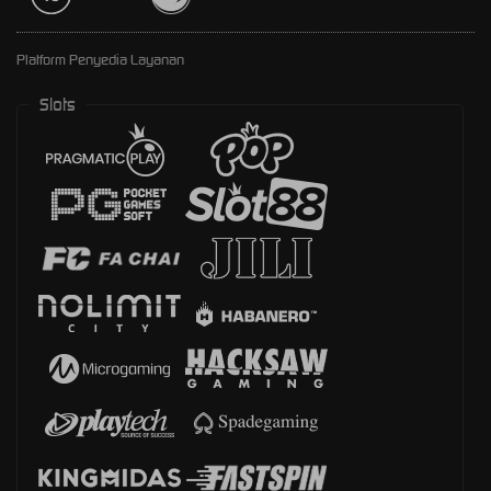
Platform Penyedia Layanan
Slots