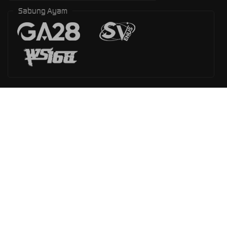
Sabung Ayam