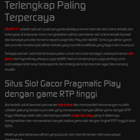
Terlengkap Paling
Terpercaya
FRUIT777
adalah sebuah pusat penyedia sekaligus teman bermain slot online terbaik dan
terlengkap di Indonesia. Kami menghadirkan pilihan permainan slot online terbaik berasal
dari berbagai provider ternama seperti pragmatic Play dan slot88. Tentunya pilihan game
dari provider tersebut jadi pilihan terbaik yang memiliki kualifikasi yang bagus dan mumpuni.
Sebagai pemain, ada bisa berkesempatan untuk mencoba berbagai variasi permainan
slot
gacor
dari fogmaticlay ataupun juga slot88. Namun di samping itu juga penting untuk
mempelajari lebih lanjut beberapa trik dan strategi serta tips bermain agar bisa menang
mudah.
Situs Slot Gacor Pragmatic Play
dengan game RTP tinggi
Jika tertarik untuk bermain permainan
slot online
dan memperoleh kemenangan mudah,
cobalah gabung bersama provider yang menawarkan banyak pilihan game dengan RTP
tinggi. Misalnya salah satu diantaranya adalah
pragmatic play
yang di dalamnya
menghadirkan dan menawarkan banyak koleksi game slot dengan tingkat RTP tinggi di atas
90%.
Misalnya ada beberapa pilihan yang populer dan bisa dimainkan oleh para player
diantaranya;