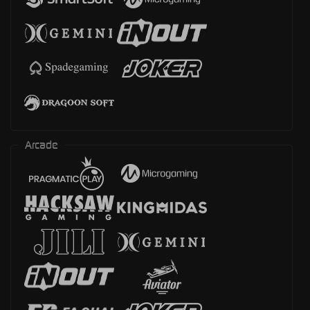
Arcade