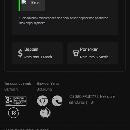
* Selama bank maintenance dan bank offline deposit dan penarikan
tidak dapat diproses
Deposit
Penarikan
Rata-rata 3 Menit
Rata-rata 5 Menit
Tanggung Jawab
Browser Yang
Bermain
Didukung
©2026 FRUIT777. Hak cipta
dilindungi | 18+