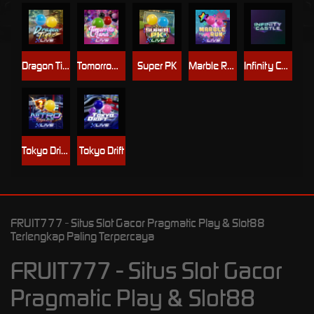
Dragon Tiger
Tomorrow land
Super PK
Marble Run
Infinity Castle
Tokyo Drift Nitro
Tokyo Drift
FRUIT777 - Situs Slot Gacor Pragmatic Play & Slot88
Terlengkap Paling Terpercaya
FRUIT777 - Situs Slot Gacor
Pragmatic Play & Slot88