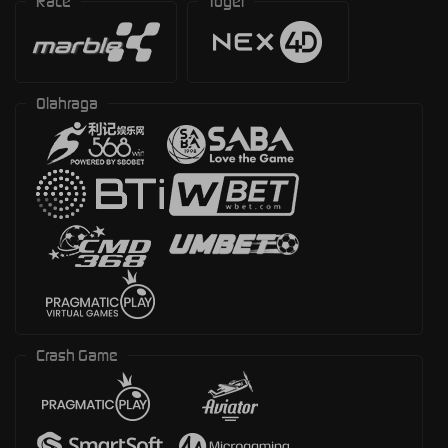
Race
Togel
Olahraga
Crash Game