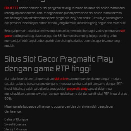
FRUIT777
adalah sebuah pusat penyedia sekaligus teman bermain slot online terbaik dan
terlengkap di Indonesia. Kami menghadirkan pilihan permainan slot online terbaik berasal
dari berbagai provider ternama seperti pragmatic Play dan slot88. Tentunya pilihan game
dari provider tersebut jadi pilihan terbaik yang memiliki kualifikasi yang bagus dan mumpuni.
Sebagai pemain, ada bisa berkesempatan untuk mencoba berbagai variasi permainan
slot
gacor
dari fogmaticlay ataupun juga slot88. Namun di samping itu juga penting untuk
mempelajari lebih lanjut beberapa trik dan strategi serta tips bermain agar bisa menang
mudah.
Situs Slot Gacor Pragmatic Play
dengan game RTP tinggi
Jika tertarik untuk bermain permainan
slot online
dan memperoleh kemenangan mudah,
cobalah gabung bersama provider yang menawarkan banyak pilihan game dengan RTP
tinggi. Misalnya salah satu diantaranya adalah
pragmatic play
yang di dalamnya
menghadirkan dan menawarkan banyak koleksi game slot dengan tingkat RTP tinggi di atas
90%.
Misalnya ada beberapa pilihan yang populer dan bisa dimainkan oleh para player
diantaranya;
Gates of Olympus
Sweet Bonanza
Starlight Princess