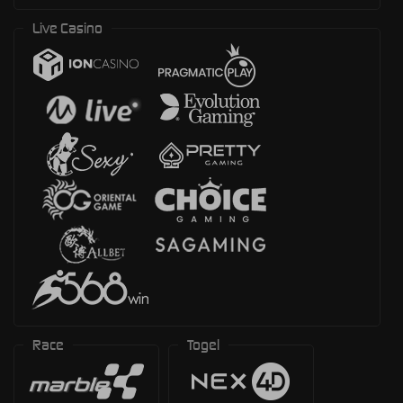
Live Casino
Race
Togel