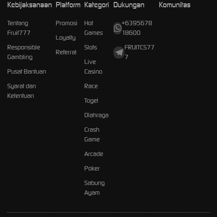
Kebijaksanaan
Platform
Kategori
Dukungan
Komunitas
Tentang
Promosi
Hot
+6395678
Fruit777
Games
18600
Loyalty
Responsible
Slots
FRUITCS77
Referral
Gambling
7
Live
Pusat Bantuan
Casino
Syarat dan
Race
Ketentuan
Togel
Olahraga
Crash
Game
Arcade
Poker
Sabung
Ayam