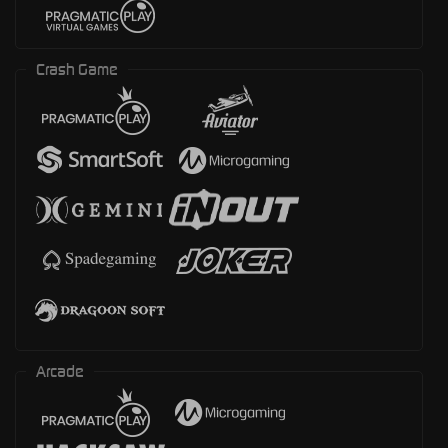
Crash Game
Arcade