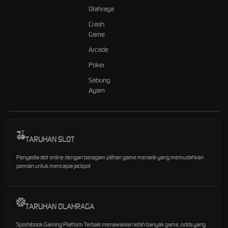
Olahraga
Crash
Game
Arcade
Poker
Sabung
Ayam
TARUHAN SLOT
Penyedia slot online dengan beragam pilihan game menarik yang memudahkan
pemain untuk mencapai jackpot
TARUHAN OLAHRAGA
Sportsbook Gaming Platform Terbaik menawarkan lebih banyak game, odds yang