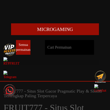
MICROGAMING
Semua
permainan
FRUIT777 - Situs Slot Gacor Pragmatic Play & Slot88
Terlengkap Paling Terpercaya
FRUIT777 - Situs Slot Gacor