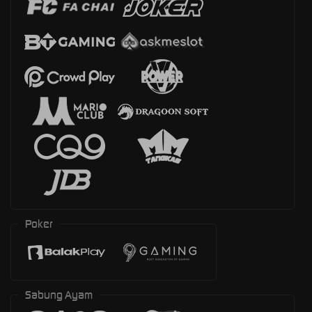
Poker
Sabung Ayam