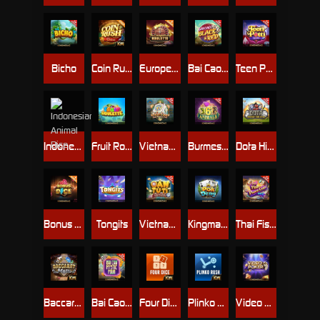
Bicho
Coin Rush Deluxe
European Roulette
Bai Cao Black & Red
Teen Patti Versus
Indonesian Animal Dice
Fruit Roulette
Vietnam Fish Prawn Crab
Burmese 6 Animals
Dota Hi-Lo
Bonus Dice
Tongits
Vietnam Rock Paper Scissors
Kingmaker Pok Deng
Thai Fish Prawn Crab GO!
Baccarat: Multi
Bai Cao Mystic Four
Four Dice
Plinko Rush
Video Poker