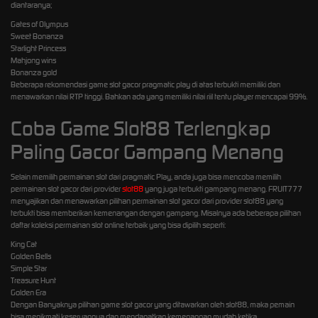
diantaranya;
Gates of Olympus
Sweet Bonanza
Starlight Princess
Mahjong wins
Bonanza gold
Beberapa rekomendasi game slot gacor pragmatic play di atas terbukti memiliki dan
menawarkan nilai RTP tinggi. Bahkan ada yang memiliki nilai riil tentu player mencapai 99%.
Coba Game Slot88 Terlengkap
Paling Gacor Gampang Menang
Selain memilih permainan slot dari pragmatic Play, anda juga bisa mencoba memilih
permainan slot gacor dari provider
slot88
yang juga terbukti gampang menang. FRUIT777
menyajikan dan menawarkan pilihan permainan slot gacor dari provider slot88 yang
terbukti bisa memberikan kemenangan dengan gampang. Misalnya ada beberapa pilihan
daftar koleksi permainan slot online terbaik yang bisa dipilih seperti:
King Cat
Golden Bells
Simple Star
Treasure Hunt
Golden Era
Dengan Banyaknya pilihan game slot gacor yang ditawarkan oleh slot88, maka pemain
bisa menikmati keseruannya dan mendapatkan kemenangan mudah ketika