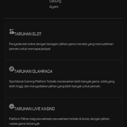
Sabung
Ayam
TARUHAN SLOT
Penyedia slot online dengan beragam pilihan game menarik yang memudahkan
pemain untuk mencapai jackpot
TARUHAN OLAHRAGA
Sportsbook Gaming Platform Terbaik menawarkan lebih banyak game, odds yang
lebih tinggi, dan menyediakan pilihan yang lebih banyak untuk pemain.
TARUHAN LIVE KASINO
Platform Pilihan bagi perusahaan-perusahaan terbaik di dunia, dengan pilihan
variasi game terbanyak