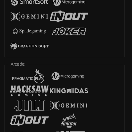
Arcade